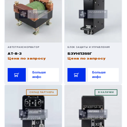
Фильтры и фильтроэлементы
Щётки (угольные щётки)
Электромеханизмы и приводы
АВТОТРАНСФОРМАТОР
БЛОК ЗАЩИТЫ И УПРАВЛЕНИЯ
АТ-8-3
БЗУНП355Г
Цена по запросу
Цена по запросу
Больше
Больше
инфо
инфо
СКЛАД ПАРТНЕРА
В НАЛИЧИИ