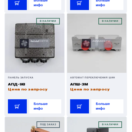
Больше
Больше
инфо
инфо
Панели управления
В НАЛИЧИИ
В НАЛИЧИИ
Преобразователи напряжения
Приёмники температуры и давления
Приёмопередатчики
ПАНЕЛЬ ЗАПУСКА
АВТОМАТ ПЕРЕКЛЮЧЕНИЯ ШИН
АПД-9В
АПШ-3М
Прочие авиационные компоненты
Цена по запросу
Цена по запросу
Больше
Больше
Реле и контакторы
инфо
инфо
Фары, лампы, маяки
ПОД ЗАКАЗ
В НАЛИЧИИ