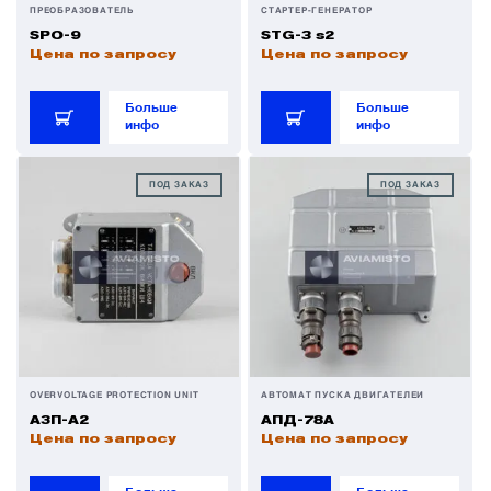
ПРЕОБРАЗОВАТЕЛЬ
СТАРТЕР-ГЕНЕРАТОР
SPO-9
STG-3 s2
Датчики
Цена по запросу
Цена по запросу
Больше
Больше
Колеса, тормоза и авиационные шины
инфо
инфо
ПОД ЗАКАЗ
ПОД ЗАКАЗ
Краны и клапаны
Модули
Монтажные рамы
Наземное вспомогательное оборудование
OVERVOLTAGE PROTECTION UNIT
АВТОМАТ ПУСКА ДВИГАТЕЛЕЙ
АЗП-А2
АПД-78А
Цена по запросу
Цена по запросу
Насосы и регуляторы