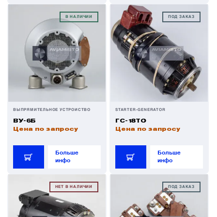
В НАЛИЧИИ
ПОД ЗАКАЗ
ВЫПРЯМИТЕЛЬНОЕ УСТРОЙСТВО
STARTER-GENERATOR
ВУ-6Б
ГС-18ТО
Цена по запросу
Цена по запросу
Больше
Больше
инфо
инфо
НЕТ В НАЛИЧИИ
ПОД ЗАКАЗ