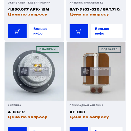
ЭКВИВАЛЕНТ КАБЕЛЯ РАМКИ
АНТЕННА ТРОСОВАЯ КВ
4.850.077 АРК-15М
8АТ-7103-030 / 8АТ.7103.030
Датчики
Цена по запросу
Цена по запросу
Больше
Больше
Краны и клапаны
инфо
инфо
В НАЛИЧИИ
ПОД ЗАКАЗ
Модули
Монтажные рамы
Наземное вспомогательное оборудование
Насосы и регуляторы
АНТЕННА
ГЛИССАДНАЯ АНТЕННА
А-037-2
АГ-003
Цена по запросу
Цена по запросу
Панели управления