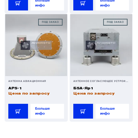
Больше
Больше
инфо
инфо
Преобразователи напряжения
ПОД ЗАКАЗ
ПОД ЗАКАЗ
Приёмники температуры и давления
Приёмопередатчики
Прочие авиационные компоненты
АНТЕННА АВИАЦИОННАЯ
АНТЕННОЕ СОГЛАСУЮЩЕЕ УСТРОЙСТВО
АР5-1
Б5А-Яр1
Реле и контакторы
Цена по запросу
Цена по запросу
Больше
Больше
Фары, лампы, маяки
инфо
инфо
Фильтры и фильтроэлементы