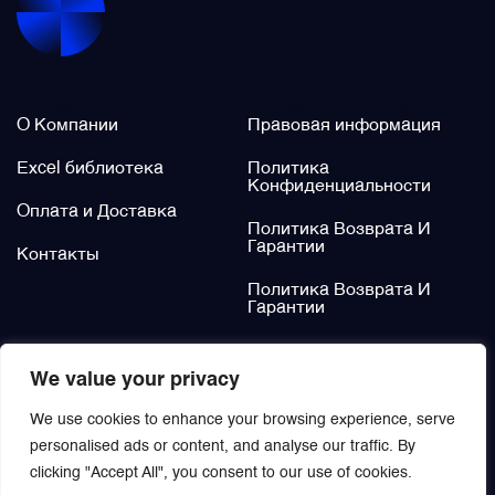
Фильтры и фильтроэлементы
О нас
Legal / Policies
Щётки (угольные щётки)
О Компании
Правовая информация
Excel библиотека
Политика
Электромеханизмы и приводы
Конфиденциальности
Оплата и Доставка
Политика Возврата И
Гарантии
Контакты
Политика Возврата И
Гарантии
Не нашли?
We value your privacy
Заказать
We use cookies to enhance your browsing experience, serve
personalised ads or content, and analyse our traffic. By
clicking "Accept All", you consent to our use of cookies.