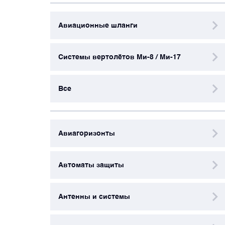
Авиационные шланги
Блоки запуска и пусковые панели
Системы вертолётов Ми-8 / Ми-17
Блоки управления
Все
Бортовые самописцы и регистраторы
Вентиляторы охлаждения
Авиагоризонты
Высотомеры и указатели
Автоматы защиты
Генераторы и стартер-генераторы
Антенны и системы
Гироскопы и гировертикали