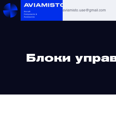
aviamisto.uae@gmail.com
Авиационные шланги
Системы вертолётов Ми-8 / Ми-17
Главная
/ Блоки управления
Блоки упра
Все
Авиагоризонты
Автоматы защиты
Антенны и системы