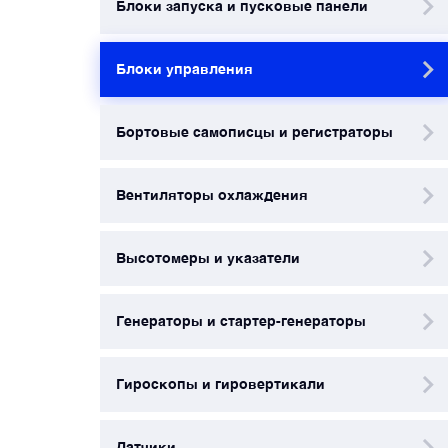
Блоки запуска и пусковые панели
Датчики
Блоки управления
Краны и клапаны
Бортовые самописцы и регистраторы
Модули
Вентиляторы охлаждения
Монтажные рамы
Высотомеры и указатели
Наземное вспомогательное оборудование
Генераторы и стартер-генераторы
Насосы и регуляторы
Гироскопы и гировертикали
Панели управления
Датчики