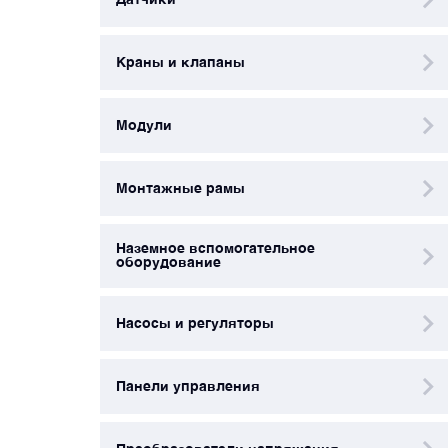
Преобразователи напряжения
Краны и клапаны
Приёмники температуры и давления
Модули
Приёмопередатчики
Монтажные рамы
Прочие авиационные компоненты
Наземное вспомогательное
оборудование
Реле и контакторы
Насосы и регуляторы
Фары, лампы, маяки
Панели управления
Фильтры и фильтроэлементы