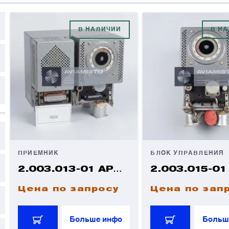
К
О
В НАЛИЧИИ
В Н
В
В
В
В
е
е
ПРИЕМНИК
БЛОК УПРАВЛЕНИЯ
Я
Я
2.003.013-01 АРК-15М
Цена по запросу
Цена по зап
Больше инфо
Больш