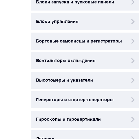
Блоки запуска и пусковые панели
Датчики
Блоки управления
Краны и клапаны
Бортовые самописцы и регистраторы
Модули
Вентиляторы охлаждения
Монтажные рамы
Высотомеры и указатели
Наземное вспомогательное оборудование
Генераторы и стартер-генераторы
Насосы и регуляторы
Гироскопы и гировертикали
Панели управления
Датчики