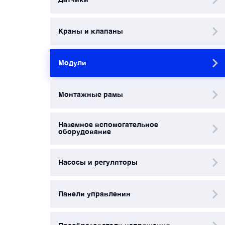
Преобразователи напряжения
Краны и клапаны
Приёмники температуры и давления
Модули
Приёмопередатчики
Монтажные рамы
Прочие авиационные компоненты
Наземное вспомогательное
оборудование
Реле и контакторы
Насосы и регуляторы
Фары, лампы, маяки
Панели управления
Фильтры и фильтроэлементы