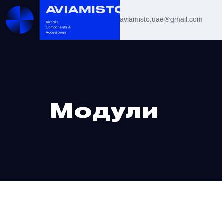
aviamisto.uae@gmail.com
Авиационные шланги
Системы вертолётов Ми-8 / Ми-17
Главная
/ Модули
Модули
Все
Авиагоризонты
Автоматы защиты
Антенны и системы