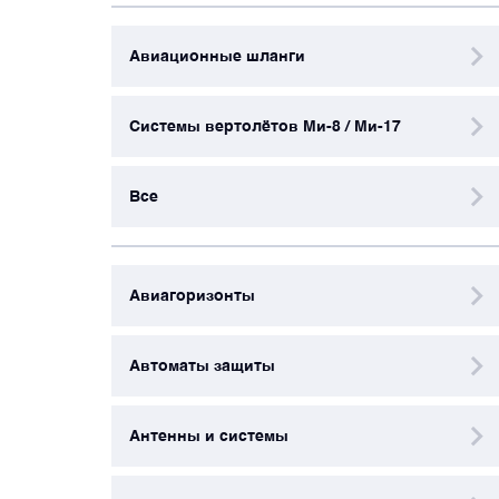
Авиационные шланги
Блоки запуска и пусковые панели
Системы вертолётов Ми-8 / Ми-17
Блоки управления
Все
Бортовые самописцы и регистраторы
Вентиляторы охлаждения
Авиагоризонты
Высотомеры и указатели
Автоматы защиты
Генераторы и стартер-генераторы
Антенны и системы
Гироскопы и гировертикали