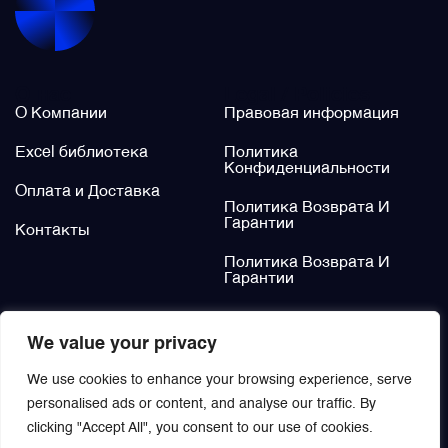
Щётки (угольные щётки)
О нас
Legal / Policies
Электромеханизмы и приводы
О Компании
Правовая информация
Excel библиотека
Политика
Конфиденциальности
Оплата и Доставка
Политика Возврата И
Гарантии
Контакты
Политика Возврата И
Гарантии
Не нашли?
We value your privacy
Заказать
We use cookies to enhance your browsing experience, serve
personalised ads or content, and analyse our traffic. By
clicking "Accept All", you consent to our use of cookies.