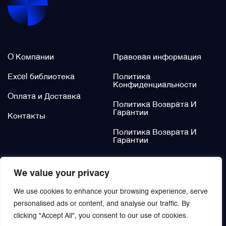
Щётки (угольные щётки)
О нас
Legal / Policies
Электромеханизмы и приводы
О Компании
Правовая информация
Excel библиотека
Политика
Конфиденциальности
Оплата и Доставка
Политика Возврата И
Гарантии
Контакты
Политика Возврата И
Гарантии
Не нашли?
We value your privacy
Заказать
We use cookies to enhance your browsing experience, serve
personalised ads or content, and analyse our traffic. By
clicking "Accept All", you consent to our use of cookies.