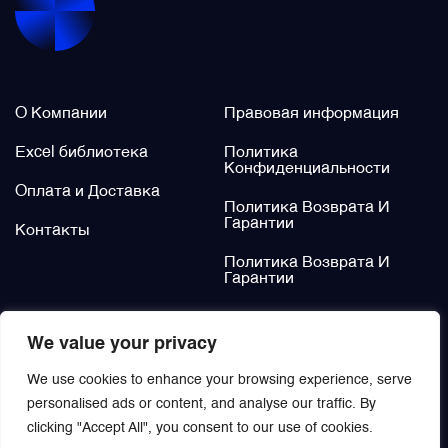
Щётки (угольные щётки)
О нас
Legal / Policies
Электромеханизмы и приводы
О Компании
Правовая информация
Excel библиотека
Политика
Конфиденциальности
Оплата и Доставка
Политика Возврата И
Гарантии
Контакты
Политика Возврата И
Гарантии
Не нашли?
We value your privacy
Заказать
We use cookies to enhance your browsing experience, serve
personalised ads or content, and analyse our traffic. By
clicking "Accept All", you consent to our use of cookies.