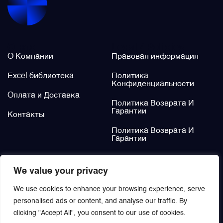
Щётки (угольные щётки)
О нас
Legal / Policies
Электромеханизмы и приводы
О Компании
Правовая информация
Excel библиотека
Политика
Конфиденциальности
Оплата и Доставка
Политика Возврата И
Гарантии
Контакты
Политика Возврата И
Гарантии
Не нашли?
We value your privacy
Заказать
We use cookies to enhance your browsing experience, serve
personalised ads or content, and analyse our traffic. By
clicking "Accept All", you consent to our use of cookies.