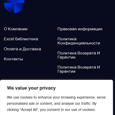
Щётки (угольные щётки)
О нас
Legal / Policies
Электромеханизмы и приводы
О Компании
Правовая информация
Excel библиотека
Политика
Конфиденциальности
Оплата и Доставка
Политика Возврата И
Гарантии
Контакты
Политика Возврата И
Гарантии
Не нашли?
We value your privacy
Заказать
We use cookies to enhance your browsing experience, serve
personalised ads or content, and analyse our traffic. By
clicking "Accept All", you consent to our use of cookies.