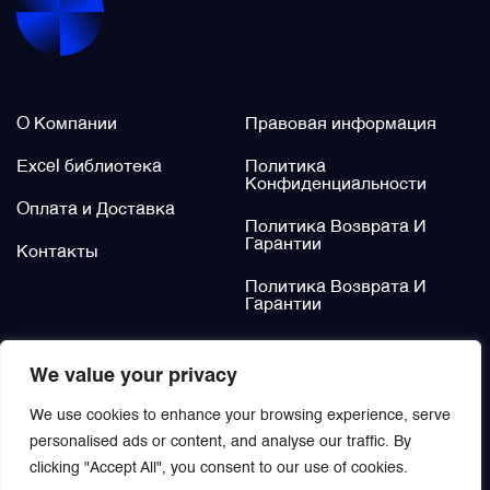
Щётки (угольные щётки)
О нас
Legal / Policies
Электромеханизмы и приводы
О Компании
Правовая информация
Excel библиотека
Политика
Конфиденциальности
Оплата и Доставка
Политика Возврата И
Гарантии
Контакты
Политика Возврата И
Гарантии
Не нашли?
We value your privacy
Заказать
We use cookies to enhance your browsing experience, serve
personalised ads or content, and analyse our traffic. By
clicking "Accept All", you consent to our use of cookies.