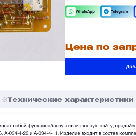
К
О
WhatsApp
Telegram
В
В
Цена по зап
Доб
В
В
е
е
Я
Я
Технические характеристики
вляет собой функциональную электронную плату, предназ
6, А-034-4-22 и А-034-4-11. Изделие входит в состав ком