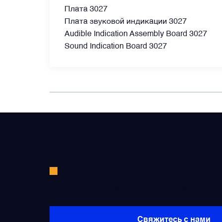
Плата 3027
Преобразователи напряжения
Плата звуковой индикации 3027
Audible Indication Assembly Board 3027
Sound Indication Board 3027
Приёмники температуры и давления
Приёмопередатчики
Прочие авиационные компоненты
Реле и контакторы
Фары, лампы, маяки
Не нашли необходимые запча
Фильтры и фильтроэлементы
Свяжитесь с нами