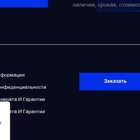
наличии, сроках, стоимо
licies
Не нашли?
нформация
Заказать
онфиденциальности
зврата И Гарантии
зврата И Гарантии
e