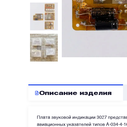
Блоки запуска и пусковые панели
Блоки управления
Бортовые самописцы и регистраторы
Вентиляторы охлаждения
Высотомеры и указатели
Описание изделия
Генераторы и стартер-генераторы
Плата звуковой индикации 3027 предста
Гироскопы и гировертикали
авиационных указателей типов А-034-4-1