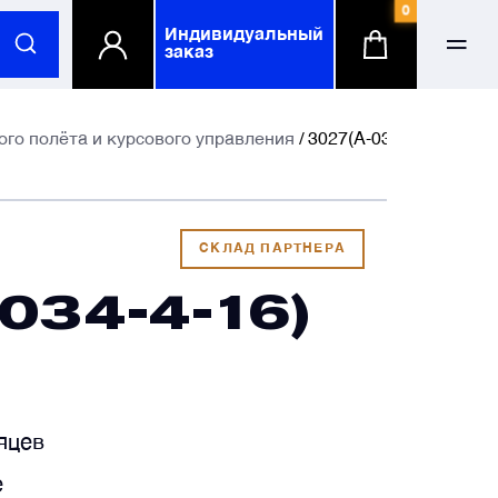
0
Индивидуальный
заказ
ФИО
ФИО
го полёта и курсового управления
/ 3027(А-034-4-16)
-mail
-mail
СКЛАД ПАРТНЕРА
034-4-16)
елефонный номер
елефонный номер
омпания
омпания
по желанию
по желанию
яцев
е