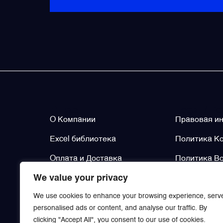
Щётки (угольные щётки)
Электромеханизмы и приводы
О нас
Legal / Po
О Компании
Правовая и
Excel библиотека
Политика К
Оплата и Доставка
Политика Во
We value your privacy
Контакты
Политика Во
We use cookies to enhance your browsing experience, serv
personalised ads or content, and analyse our traffic. By
clicking "Accept All", you consent to our use of cookies.