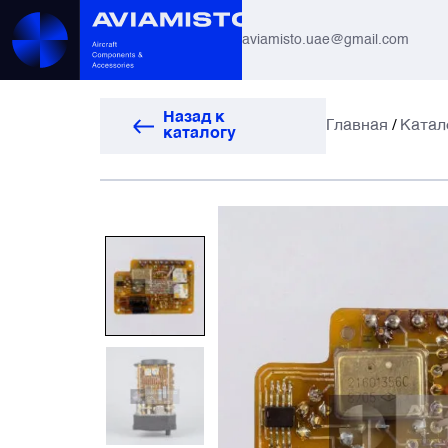
aviamisto.uae@gmail.com
Авиационные шланги
Назад к
Главная
/
Катал
каталогу
Системы вертолётов Ми-8 / Ми-17
Все
Авиагоризонты
Автоматы защиты
Антенны и системы