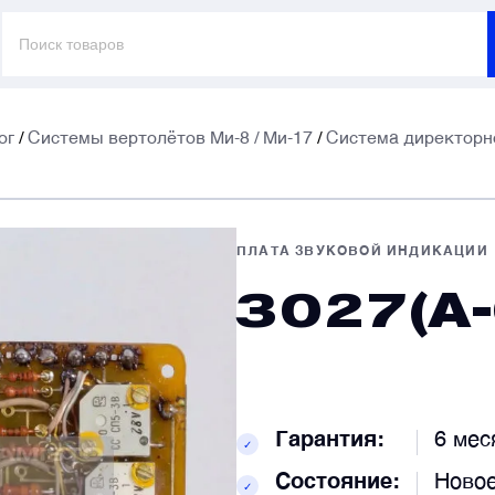
Поиск
товаров
ог
/
Системы вертолётов Ми-8 / Ми-17
/
Система директорно
E
E
ПЛАТА ЗВУКОВОЙ ИНДИКАЦИИ
3027(А-
Т
Т
К
К
Гарантия:
6 мес
✓
Состояние:
Ново
✓