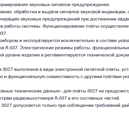
формирования звуковых сигналов предупреждения.
ания, обработки и выдачи сигналов звуковой индикации, 
генерацию звуковых предупреждений при достижении зада
в работы системы. Функционирование платы осуществляет
37.
бором и эксплуатируется исключительно в составе указате
ра А-037. Электрические режимы работы, функциональны
на уровне изделия и регламентируются технической докум
 3027 выполнена в виде электронной печатной платы, уст
 и функциональную совместимость с другими платами ука
новные технические данные» для платы 3027 не предусмот
трам радиовысотомера А-037 и его составных частей.
WhatsApp
Telegram
Facebook
LinkedIn
Email
 3027 допускается только при соблюдении требований д