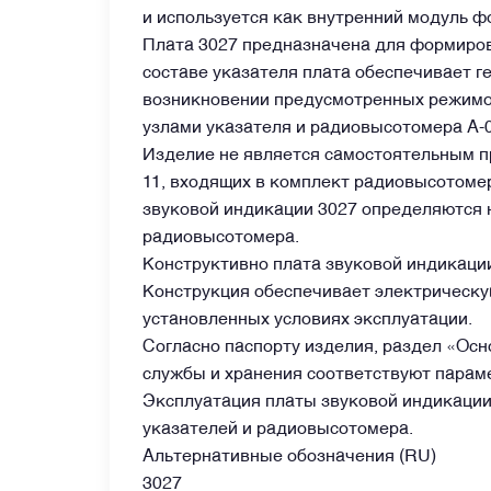
и используется как внутренний модуль 
Плата 3027 предназначена для формиров
Датчики
составе указателя плата обеспечивает 
возникновении предусмотренных режимо
Краны и клапаны
узлами указателя и радиовысотомера А-0
Изделие не является самостоятельным при
11, входящих в комплект радиовысотоме
Модули
звуковой индикации 3027 определяются 
радиовысотомера.
Монтажные рамы
Конструктивно плата звуковой индикации
Конструкция обеспечивает электрическую
установленных условиях эксплуатации.
Наземное вспомогательное оборудование
Согласно паспорту изделия, раздел «Ос
службы и хранения соответствуют параме
Насосы и регуляторы
Эксплуатация платы звуковой индикации
указателей и радиовысотомера.
Альтернативные обозначения (RU)
Панели управления
3027