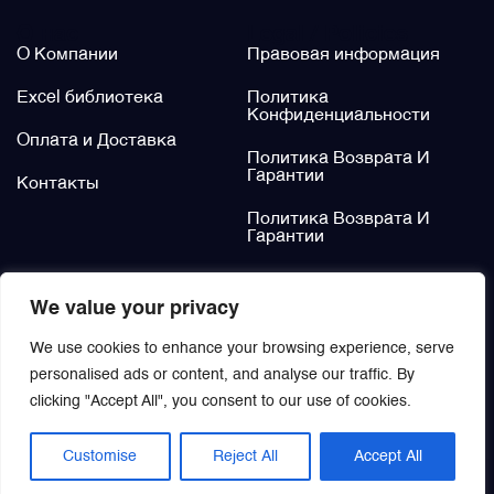
О нас
Legal / Policies
Фильтры и фильтроэлементы
О Компании
Правовая информация
Excel библиотека
Политика
Щётки (угольные щётки)
Конфиденциальности
Оплата и Доставка
Политика Возврата И
Электромеханизмы и приводы
Гарантии
Контакты
Политика Возврата И
Гарантии
Не нашли?
We value your privacy
Заказать
We use cookies to enhance your browsing experience, serve
personalised ads or content, and analyse our traffic. By
clicking "Accept All", you consent to our use of cookies.
Customise
Reject All
Accept All
© 2021 | Aviamisto
EN
/
RU
All rights reserved.