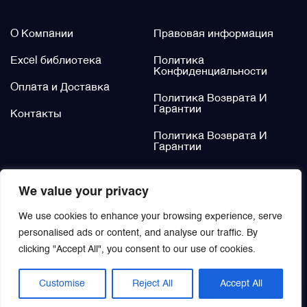
О нас
Legal / Policies
Щётки (угольные щётки)
О Компании
Правовая информация
Excel библиотека
Политика
Электромеханизмы и приводы
Конфиденциальности
Оплата и Доставка
Политика Возврата И
Гарантии
Контакты
Политика Возврата И
Гарантии
Не нашли?
We value your privacy
Заказать
We use cookies to enhance your browsing experience, serve
personalised ads or content, and analyse our traffic. By
clicking "Accept All", you consent to our use of cookies.
Customise
Reject All
Accept All
© 2021 | Aviamisto
EN
/
RU
All rights reserved.