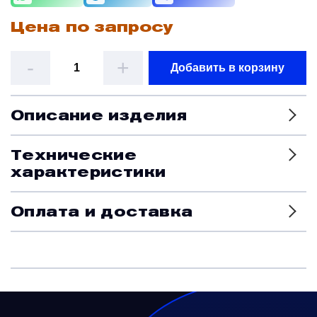
Цена по запросу
Датчики
-
+
Добавить в корзину
Краны и клапаны
Описание изделия
Модули
Технические
Монтажные рамы
характеристики
Оплата и доставка
Наземное вспомогательное оборудование
Насосы и регуляторы
Панели управления