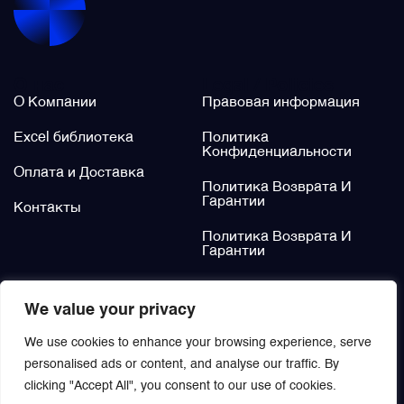
Щётки (угольные щётки)
О нас
Legal / Policies
Электромеханизмы и приводы
О Компании
Правовая информация
Excel библиотека
Политика
Конфиденциальности
Оплата и Доставка
Политика Возврата И
Гарантии
Контакты
Политика Возврата И
Гарантии
Не нашли?
We value your privacy
Заказать
We use cookies to enhance your browsing experience, serve
personalised ads or content, and analyse our traffic. By
clicking "Accept All", you consent to our use of cookies.