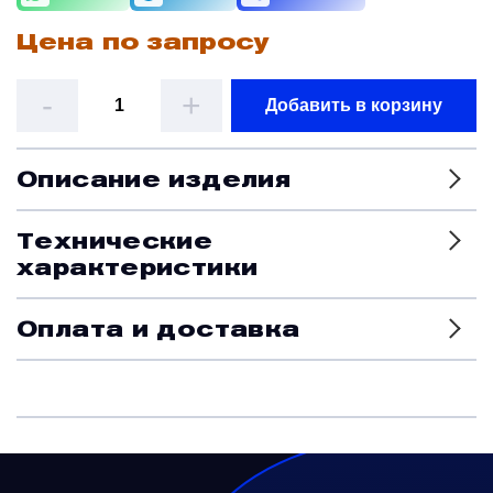
Цена по запросу
Датчики
-
+
Добавить в корзину
Колеса, тормоза и авиационные шины
Описание изделия
Краны и клапаны
Технические
Модули
характеристики
Оплата и доставка
Монтажные рамы
Наземное вспомогательное оборудование
Насосы и регуляторы