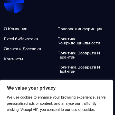
Щётки (угольные щётки)
О нас
Legal / Policies
Электромеханизмы и приводы
О Компании
Правовая информация
Excel библиотека
Политика
Конфиденциальности
Оплата и Доставка
Политика Возврата И
Гарантии
Контакты
Политика Возврата И
Гарантии
Не нашли?
We value your privacy
Заказать
We use cookies to enhance your browsing experience, serve
personalised ads or content, and analyse our traffic. By
clicking "Accept All", you consent to our use of cookies.