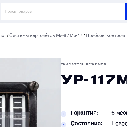
Поиск
товаров
лог
/
Системы вертолётов Ми-8 / Ми-17
/
Приборы контроля 
E
E
УКАЗАТЕЛЬ РЕЖИМОВ
УР-117
Т
Т
К
К
Гарантия:
6 мес
✓
Состояние:
Ново
✓