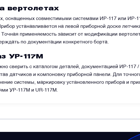
WhatsApp
Telegram
Facebook
LinkedIn
Email
а вертолетах
х, оснащенных совместимыми системами ИР-117 или ИР-1
Прибор устанавливается на левой приборной доске летчик
 Точная применяемость зависит от модификации вертолет
ерждать по документации конкретного борта.
з УР-117М
но сверить с каталогом деталей, документацией ИР-117 /
тав датчиков и компоновку приборной панели. Для точног
ачение системы, маркировку установленного прибора и пр
ями УР-117М и UR-117M.