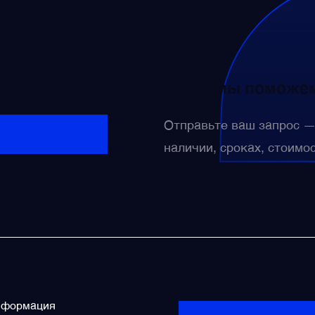
сти? Свяжитесь с нами — мы поможем
Отправьте ваш запрос 
наличии, сроках, стоимо
licies
Не нашли?
нформация