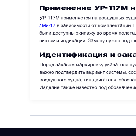
Применение УР-117М н
Преобразователи напряжения
УР-117М применяется на воздушных суда
/ Ми-17
в зависимости от комплектации. 
Приёмники температуры и давления
были доступны экипажу во время полета.
системы индикации. Замену нужно подтв
Приёмопередатчики
Идентификация и зака
Перед заказом маркировку указателя нуж
Прочие авиационные компоненты
важно подтвердить вариант системы, сос
воздушного судна, тип двигателя, обозн
Изделие также известно под обозначени
Реле и контакторы
Фары, лампы, маяки
Фильтры и фильтроэлементы