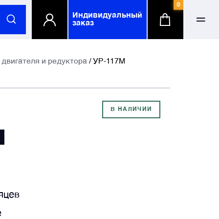
0
Индивидуальный
заказ
ФИО
ФИО
двигателя и редуктора
/ УР-117М
-mail
-mail
В НАЛИЧИИ
М
елефонный номер
елефонный номер
омпания
омпания
по желанию
по желанию
яцев
е