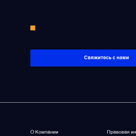
Щётки (угольные щётки)
Электромеханизмы и приводы
Не нашли необходимые запча
Свяжитесь с нами
О нас
Legal / Po
О Компании
Правовая и