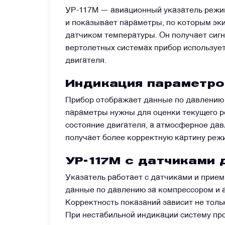
УР-117М — авиационный указатель режим
и показывает параметры, по которым эк
Датчики
датчиком температуры. Он получает сиг
вертолетных системах прибор использует
Краны и клапаны
двигателя.
Индикация параметров
Модули
Прибор отображает данные по давлению 
параметры нужны для оценки текущего р
Монтажные рамы
состояние двигателя, а атмосферное дав
получает более корректную картину режи
Наземное вспомогательное оборудование
УР-117М с датчиками 
Указатель работает с датчиками и прие
Насосы и регуляторы
данные по давлению за компрессором и 
Корректность показаний зависит не тольк
Панели управления
При нестабильной индикации систему пр