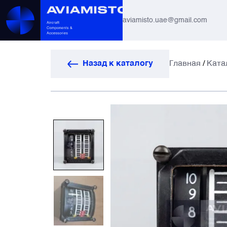
aviamisto.uae@gmail.com
Авиационные шланги
Назад к каталогу
Главная
/
Ката
Системы вертолётов Ми-8 / Ми-17
Все
Авиагоризонты
Автоматы защиты
Антенны и системы