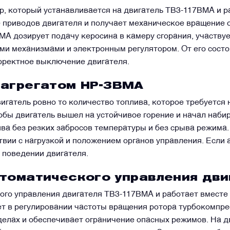
 который устанавливается на двигатель ТВ3-117ВМА и ра
е приводов двигателя и получает механическое вращение о
МА дозирует подачу керосина в камеру сгорания, участву
ми механизмами и электронным регулятором. От его состо
орректное выключение двигателя.
 агрегатом НР-3ВМА
гатель ровно то количество топлива, которое требуется 
обы двигатель вышел на устойчивое горение и начал наб
ва без резких забросов температуры и без срыва режима.
твии с нагрузкой и положением органов управления. Если 
в поведении двигателя.
втоматического управления дви
ого управления двигателя ТВ3-117ВМА и работает вместе
т в регулировании частоты вращения ротора турбокомпре
елах и обеспечивает ограничение опасных режимов. На д