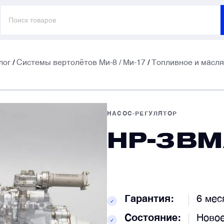
Поиск
товаров
лог
/
Системы вертолётов Ми-8 / Ми-17
/
Топливное и масл
E
E
НАСОС-РЕГУЛЯТОР
НР-3ВМ
Т
Т
К
К
Гарантия:
6 мес
✓
Состояние:
Ново
✓