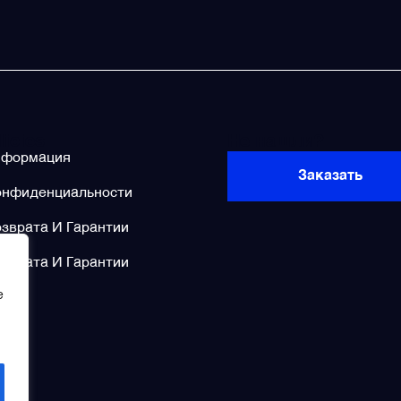
licies
Не нашли?
нформация
Заказать
онфиденциальности
зврата И Гарантии
зврата И Гарантии
e