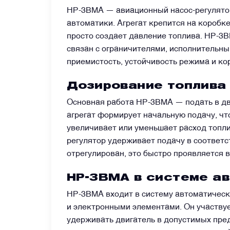
НР-3ВМА — авиационный насос-регулятор,
автоматики. Агрегат крепится на коробк
Датчики
просто создает давление топлива. НР-3В
связан с ограничителями, исполнительны
Краны и клапаны
приемистость, устойчивость режима и к
Дозирование топлива
Модули
Основная работа НР-3ВМА — подать в дви
агрегат формирует начальную подачу, чт
Монтажные рамы
увеличивает или уменьшает расход топли
регулятор удерживает подачу в соответс
Наземное вспомогательное оборудование
отрегулирован, это быстро проявляется 
НР-3ВМА в системе а
Насосы и регуляторы
НР-3ВМА входит в систему автоматическ
и электронными элементами. Он участвуе
Панели управления
удерживать двигатель в допустимых пред