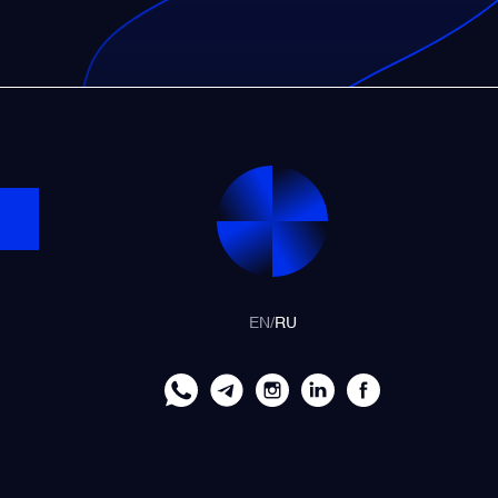
EN
/
RU