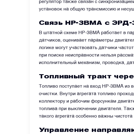
регулятор также связан с синхронизацие
установок на общую трансмиссию и несущ
Преобразователи напряжения
Связь НР-3ВМА с ЭРД
Приёмники температуры и давления
В штатной схеме НР-3ВМА работает в па
датчиков, оценивает параметры двигате
логике могут участвовать датчики часто
Приёмопередатчики
при поиске неисправности нельзя рассма
исполнительный механизм, проводка, дат
Прочие авиационные компоненты
Топливный тракт чере
Топливо поступает на вход НР-3ВМА из в
Реле и контакторы
очистки. Внутри агрегата топливо прохо
коллектору и рабочим форсункам двигат
Фары, лампы, маяки
топлива при выключении двигателя. Такж
такого агрегата особенно важны чистота
Фильтры и фильтроэлементы
Управление направля