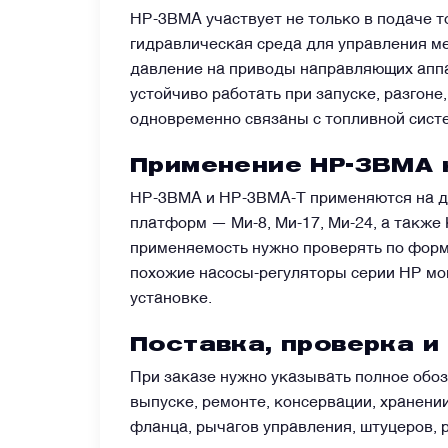
НР-3ВМА участвует не только в подаче т
Щётки (угольные щётки)
гидравлическая среда для управления м
давление на приводы направляющих аппа
устойчиво работать при запуске, разгоне
Электромеханизмы и приводы
одновременно связаны с топливной систе
Применение НР-3ВМА 
НР-3ВМА и НР-3ВМА-Т применяются на дв
платформ — Ми-8, Ми-17, Ми-24, а также 
применяемость нужно проверять по форму
похожие насосы-регуляторы серии НР мог
установке.
Поставка, проверка и
При заказе нужно указывать полное обо
выпуске, ремонте, консервации, хранени
фланца, рычагов управления, штуцеров, 