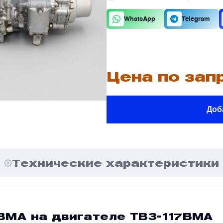
К
О
WhatsApp
Telegram
В
В
Цена по зап
Доб
В
В
е
е
Я
Я
Технические характеристики
ВМА на двигателе ТВ3-117ВМА