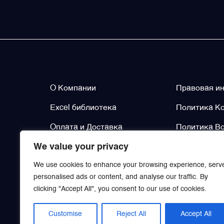
О нас
Legal / Po
О Компании
Правовая и
Excel библиотека
Политика К
Оплата и Доставка
Политика Во
We value your privacy
Контакты
Политика Во
We use cookies to enhance your browsing experience, serv
personalised ads or content, and analyse our traffic. By
clicking "Accept All", you consent to our use of cookies.
Customise
Reject All
Accept All