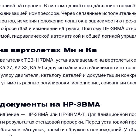
оплива на горение. В системе двигателя давление топлива
еханизацией компрессора. Через связанные исполнительн
ратов, изменяя положение лопаток в зависимости от реж
, сбросе газа и изменении нагрузки. Поэтому НР-3ВМА отно
мой, гидравлической автоматикой и общей логикой управ
на вертолетах Ми и Ка
игателях ТВ3-117ВМА, устанавливаемых на вертолеты се
Ка-27, Ка-32, Ка-50 и другие машины в зависимости от ве
ляру двигателя, каталогу деталей и документации конкр
ут иметь разные регулировки, исполнение, связанный эле
 документы на НР-3ВМА
значение — НР-3ВМА или НР-3ВМА-Т. Для авиационной пос
и и результатах стендовой проверки. Перед установкой пр
разъемов, заглушек, пломб и наружных повреждений. У так