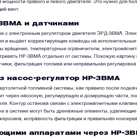
й мощности правого и левого двигателя. Это нужно для б
ий винт.
-3ВМА и датчиками
ре с электронным регулятором двигателя ЭРД-3ВМА. Элек
ля и выдает корректирующие команды на исполнительные 
ты вращения, температурные ограничители, электромагнит
тривать НР-3ВМА отдельно от системы. Похожую картину м
чики, фильтрация топлива или неправильная регулировка
з насос-регулятор НР-3ВМА
ертолетной топливной системы, как правило после подка
дит через насосную, регулирующую и дозирующую части, по
WhatsApp
Telegram
Facebook
LinkedIn
Email
еля. Контур останова связан с электромагнитными клапа
е в системе могут быть дренажные элементы, удаляющие 
 керосина, исправность фильтрации и правильная консерв
ющими аппаратами через НР-3