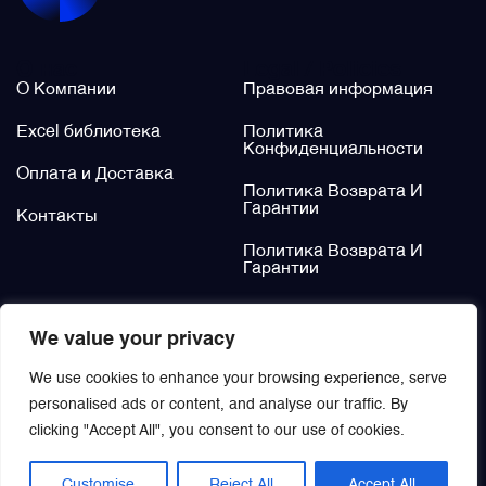
Щётки (угольные щётки)
О нас
Legal / Policies
О Компании
Правовая информация
Электромеханизмы и приводы
Excel библиотека
Политика
Конфиденциальности
Оплата и Доставка
Политика Возврата И
Гарантии
Контакты
Политика Возврата И
Гарантии
Не нашли?
We value your privacy
Заказать
We use cookies to enhance your browsing experience, serve
personalised ads or content, and analyse our traffic. By
clicking "Accept All", you consent to our use of cookies.
Customise
Reject All
Accept All