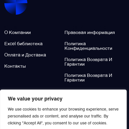
Щётки (угольные щётки)
О нас
Legal / Policies
Электромеханизмы и приводы
О Компании
Правовая информация
Excel библиотека
Политика
Конфиденциальности
Оплата и Доставка
Политика Возврата И
Гарантии
Контакты
Политика Возврата И
Гарантии
Не нашли?
We value your privacy
Заказать
We use cookies to enhance your browsing experience, serve
personalised ads or content, and analyse our traffic. By
clicking "Accept All", you consent to our use of cookies.