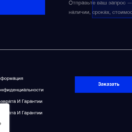
Отправьте ваш запрос 
наличии, сроках, стоимо
licies
Не нашли?
нформация
Заказать
онфиденциальности
зврата И Гарантии
зврата И Гарантии
e