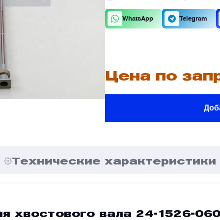
К
О
WhatsApp
Telegram
В
В
Цена по зап
Доб
В
В
е
е
Я
Я
Технические характеристики
я хвостового вала 24-1526-06