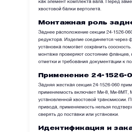
как элемент комплекта вала. Перед зам
хвостовой балки вертолета.
Преобразователи напряжения
Монтажная роль задне
Приёмники температуры и давления
Заднее расположение секции 24-1526-06
редуктора. Изделие соединяется через 
установка помогает сохранить соосность
Приёмопередатчики
монтаже проверяют состояние фланцев, 
отметки и требования документации к по
Прочие авиационные компоненты
Применение 24-1526-0
Задняя жесткая секция 24-1526-060 прим
Реле и контакторы
применяемость включает Ми-8, Ми-8МТ, М
установленной хвостовой трансмиссии. П
Фары, лампы, маяки
привода, применяемость нельзя подтверж
сверять до поставки или установки.
Фильтры и фильтроэлементы
Идентификация и зака