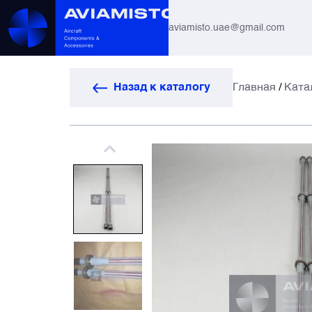
aviamisto.uae@gmail.com
Авиационные шланги
Назад к каталогу
Главная
/
Ката
Системы вертолётов Ми-8 / Ми-17
Все
Авиагоризонты
Автоматы защиты
Антенны и системы