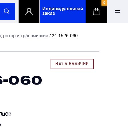
0
Индивидуальный
заказ
ФИО
ФИО
, ротор и трансмиссия
/ 24-1526-060
-mail
-mail
НЕТ В НАЛИЧИИ
6-060
елефонный номер
елефонный номер
омпания
омпания
по желанию
по желанию
яцев
е