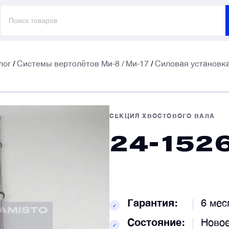
Поиск
товаров
лог
/
Системы вертолётов Ми-8 / Ми-17
/
Силовая установка
E
E
СЕКЦИЯ ХВОСТОВОГО ВАЛА
24-152
Т
Т
К
К
Гарантия:
6 мес
✓
Состояние:
Ново
✓