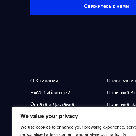
Свяжитесь с нами
О нас
Legal / Po
О Компании
Правовая и
Excel библиотека
Политика К
Оплата и Доставка
Политика Во
We value your privacy
Контакты
Политика Во
We use cookies to enhance your browsing experience, serv
personalised ads or content, and analyse our traffic. By