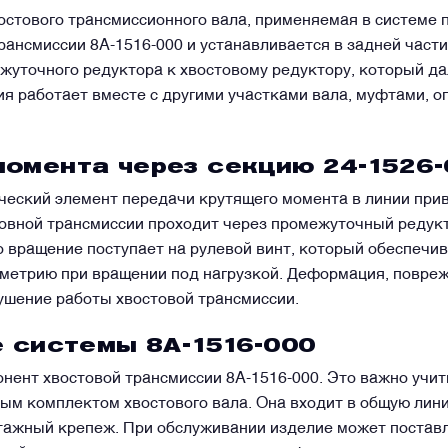
остового трансмиссионного вала, применяемая в системе 
трансмиссии 8А-1516-000 и устанавливается в задней част
уточного редуктора к хвостовому редуктору, который да
ия работает вместе с другими участками вала, муфтами,
момента через секцию 24-1526-
ческий элемент передачи крутящего момента в линии прив
новной трансмиссии проходит через промежуточный редукт
го вращение поступает на рулевой винт, который обеспечи
ометрию при вращении под нагрузкой. Деформация, повре
ушение работы хвостовой трансмиссии.
е системы 8А-1516-000
нент хвостовой трансмиссии 8А-1516-000. Это важно учит
ным комплектом хвостового вала. Она входит в общую лини
тажный крепеж. При обслуживании изделие может поставля