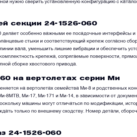
еной нужно сверить установленную конфигурацию с катал
й секции 24-1526-060
0 делает особенно важными ее посадочные интерфейсы и 
фланцевые стыки и соответствующий крепеж согласно сбо
WhatsApp
Telegram
Facebook
LinkedIn
Email
 линии вала, уменьшить лишние вибрации и обеспечить уст
комплектность крепежа, сопрягаемые поверхности, прямо
лной сборке хвостового привода.
60 на вертолетах серии Ми
еняется на вертолетах семейства Ми-8 и родственных кон
и-8МТВ, Ми-17, Ми-171 и Ми-14, в зависимости от докуме
оскольку машины могут отличаться по модификации, исто
дать только по внешнему сходству. Номер детали, сбороч
з 24-1526-060