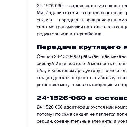
24-1526-060 — задняя жесткая секция хв
Ми. Изделие входит в состав хвостовой 
Датчики
задача — передавать вращение от промеж
системе трансмиссии вертолета эта секц
Краны и клапаны
редукторными интерфейсами.
Передача крутящего 
Модули
Секция 24-1526-060 работает как механи
эксплуатации вертолета мощность от ос
Монтажные рамы
валу к хвостовому редуктору. После это
секция должна сохранять стабильную ге
Наземное вспомогательное оборудование
установка могут вызвать вибрацию и нар
24-1526-060 в состав
Насосы и регуляторы
24-1526-060 идентифицируется как компо
потому что сама секция не является пол
Панели управления
секции, соединительные элементы и мон