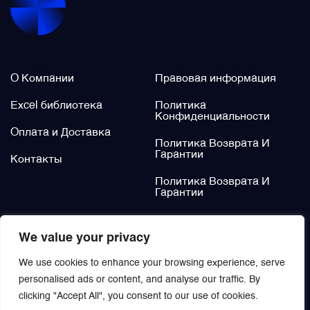
Щётки (угольные щётки)
О нас
Legal / Policies
Электромеханизмы и приводы
О Компании
Правовая информация
Excel библиотека
Политика
Конфиденциальности
Оплата и Доставка
Политика Возврата И
Гарантии
Контакты
Политика Возврата И
Гарантии
Не нашли?
We value your privacy
Заказать
We use cookies to enhance your browsing experience, serve
personalised ads or content, and analyse our traffic. By
clicking "Accept All", you consent to our use of cookies.