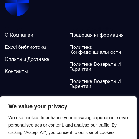
Щётки (угольные щётки)
О нас
Legal / Policies
Электромеханизмы и приводы
О Компании
Правовая информация
Excel библиотека
Политика
Конфиденциальности
Оплата и Доставка
Политика Возврата И
Гарантии
Контакты
Политика Возврата И
Гарантии
Не нашли?
We value your privacy
Заказать
We use cookies to enhance your browsing experience, serve
personalised ads or content, and analyse our traffic. By
clicking "Accept All", you consent to our use of cookies.