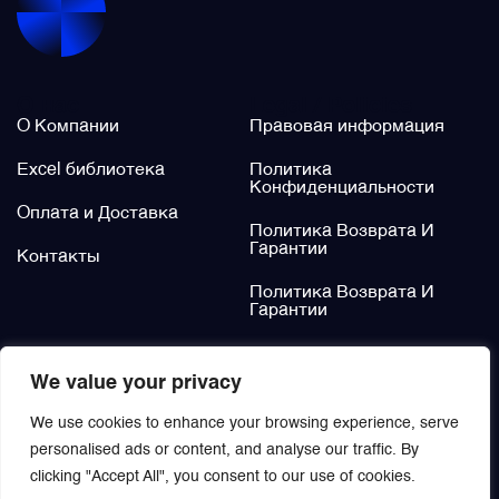
Щётки (угольные щётки)
О нас
Legal / Policies
Электромеханизмы и приводы
О Компании
Правовая информация
Excel библиотека
Политика
Конфиденциальности
Оплата и Доставка
Политика Возврата И
Гарантии
Контакты
Политика Возврата И
Гарантии
Не нашли?
We value your privacy
Заказать
We use cookies to enhance your browsing experience, serve
personalised ads or content, and analyse our traffic. By
clicking "Accept All", you consent to our use of cookies.