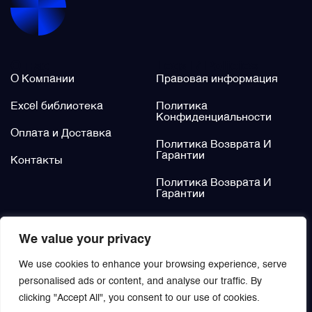
Щётки (угольные щётки)
О нас
Legal / Policies
Электромеханизмы и приводы
О Компании
Правовая информация
Excel библиотека
Политика
Конфиденциальности
Оплата и Доставка
Политика Возврата И
Гарантии
Контакты
Политика Возврата И
Гарантии
Не нашли?
We value your privacy
Заказать
We use cookies to enhance your browsing experience, serve
personalised ads or content, and analyse our traffic. By
clicking "Accept All", you consent to our use of cookies.