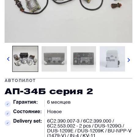
Комментарий
Опишите вашу проблему
по желанию
по желанию
Блоки запуска и пусковые панели
Блоки управления
Вложение
Вложение
по желанию
по желанию
Бортовые самописцы и регистраторы
Выберите файл из своих документов или перетащите его.
Выберите файл из своих документов или перетащите его.
Вентиляторы охлаждения
АВТОПИЛОТ
Я согласен предоставить личные данные.
Я согласен предоставить личные данные.
АП-34Б серия 2
Высотомеры и указатели
Послать запрос
Послать запрос
Гарантия:
6 месяцев
✓
Состояние:
Новое
Генераторы и стартер-генераторы
✓
Delivery set:
6С2.390.007-3 / 6С2.399.000 /
✓
6С2.553.002 - 2 pcs / DUS-1209G /
DUS-1209E / DUS-1209K / BU-NPP-V
Гироскопы и гировертикали
(1479-V) / IN-4 / KV-11