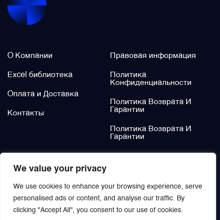
Щётки (угольные щётки)
О нас
Legal / Policies
Электромеханизмы и приводы
О Компании
Правовая информация
Excel библиотека
Политика
Конфиденциальности
Оплата и Доставка
Политика Возврата И
Гарантии
Контакты
Политика Возврата И
Гарантии
Не нашли?
We value your privacy
Заказать
We use cookies to enhance your browsing experience, serve
personalised ads or content, and analyse our traffic. By
clicking "Accept All", you consent to our use of cookies.