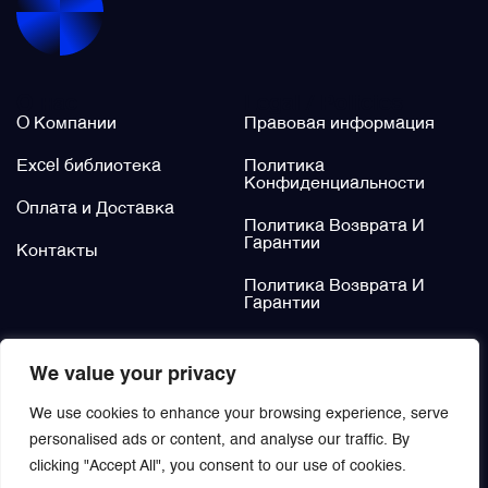
Фильтры и фильтроэлементы
О нас
Legal / Policies
Щётки (угольные щётки)
О Компании
Правовая информация
Excel библиотека
Политика
Электромеханизмы и приводы
Конфиденциальности
Оплата и Доставка
Политика Возврата И
Гарантии
Контакты
Политика Возврата И
Гарантии
Не нашли?
We value your privacy
Заказать
We use cookies to enhance your browsing experience, serve
personalised ads or content, and analyse our traffic. By
clicking "Accept All", you consent to our use of cookies.