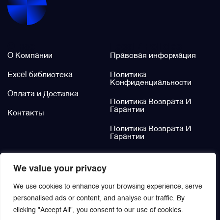
Щётки (угольные щётки)
О нас
Legal / Policies
Электромеханизмы и приводы
О Компании
Правовая информация
Excel библиотека
Политика
Конфиденциальности
Оплата и Доставка
Политика Возврата И
Гарантии
Контакты
Политика Возврата И
Гарантии
Не нашли?
We value your privacy
Заказать
We use cookies to enhance your browsing experience, serve
personalised ads or content, and analyse our traffic. By
clicking "Accept All", you consent to our use of cookies.