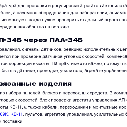
ратура для проверки и регулировки агрегатов автопилота
 блок, а наземное оборудование для лаборатории, авиамас
 используют, когда нужно проверить отдельный агрегат ав
орудования обратно на вертолет.
П-34Б через ПАА-34Б
равления, сигналы датчиков, реакцию исполнительных це
ется при проверке датчиков угловых скоростей, компенс
нтов коррекции высоты. На практике это важно, потому чт
быть в датчике, проводке, усилителе, агрегате управлен
вязанные изделия
 из набора панелей, блоков и переходных средств. В комп
ловых скоростей, блок проверки агрегата управления АП-
соты КВ-11, а также кабели, переходники и монтажные кр
09К,
КВ-11
, пультов, агрегатов управления, усилительных
и поставки.