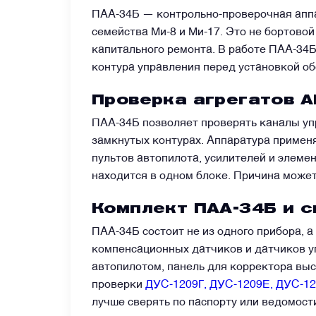
ПАА-34Б — контрольно-проверочная аппа
семейства Ми-8 и Ми-17. Это не бортовой
Датчики
капитального ремонта. В работе ПАА-34Б
контура управления перед установкой об
Краны и клапаны
Проверка агрегатов А
Модули
ПАА-34Б позволяет проверять каналы уп
замкнутых контурах. Аппаратура применя
пультов автопилота, усилителей и элеме
Монтажные рамы
находится в одном блоке. Причина может 
Комплект ПАА-34Б и с
Наземное вспомогательное оборудование
ПАА-34Б состоит не из одного прибора, а
компенсационных датчиков и датчиков уг
Насосы и регуляторы
автопилотом, панель для корректора вы
проверки
ДУС-1209Г, ДУС-1209Е, ДУС-12
Панели управления
лучше сверять по паспорту или ведомост