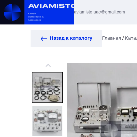
aviamisto.uae@gmail.com
Авиационные шланги
Назад к каталогу
Главная
/
Ката
Системы вертолётов Ми-8 / Ми-17
Все
Авиагоризонты
Автоматы защиты
Антенны и системы