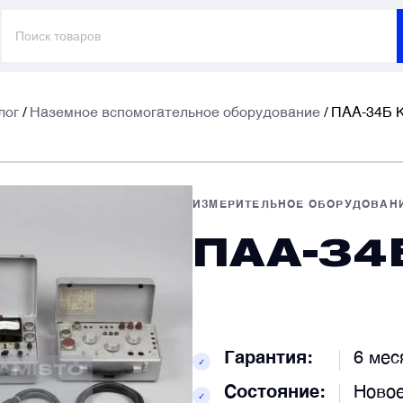
Поиск
товаров
лог
/
Наземное вспомогательное оборудование
/ ПАА-34Б 
E
E
ИЗМЕРИТЕЛЬНОЕ ОБОРУДОВАН
ПАА-34
Т
Т
К
К
Гарантия:
6 мес
✓
Состояние:
Новое
✓