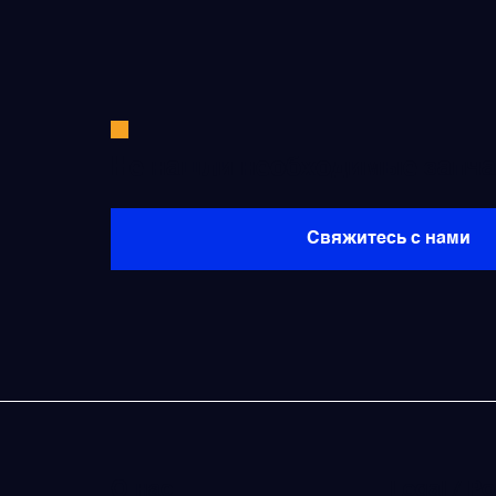
Щётки (угольные щётки)
Электромеханизмы и приводы
Не нашли необходимые запча
Свяжитесь с нами
О нас
Legal / Po