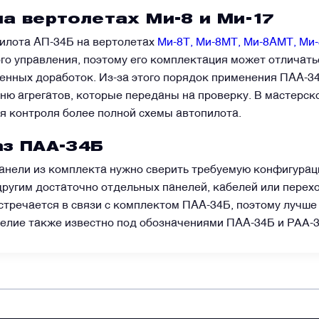
WhatsApp
Telegram
Facebook
LinkedIn
Email
а вертолетах Ми-8 и Ми-17
илота АП-34Б на вертолетах
Ми-8Т, Ми-8МТ, Ми-8АМТ, Ми
го управления, поэтому его комплектация может отличать
ненных доработок. Из-за этого порядок применения ПАА-3
ню агрегатов, которые переданы на проверку. В мастерско
ля контроля более полной схемы автопилота.
аз ПАА-34Б
анели из комплекта нужно сверить требуемую конфигурац
ругим достаточно отдельных панелей, кабелей или перех
стречается в связи с комплектом ПАА-34Б, поэтому лучше
делие также известно под обозначениями ПАА-34Б и PAA-