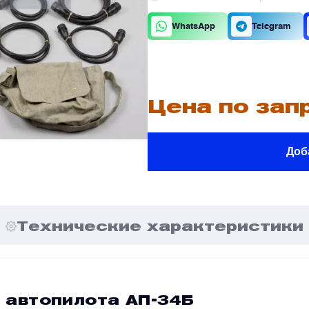
К
О
WhatsApp
Telegram
В
В
Цена по зап
Доб
В
В
е
е
Я
Я
Технические характеристики
 автопилота АП-34Б