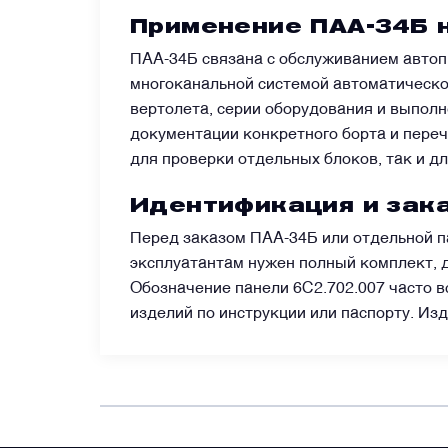
Применение ПАА-34Б н
Преобразователи напряжения
ПАА-34Б связана с обслуживанием автоп
многоканальной системой автоматическо
Приёмники температуры и давления
вертолета, серии оборудования и выпол
документации конкретного борта и переч
для проверки отдельных блоков, так и д
Приёмопередатчики
Идентификация и зак
Прочие авиационные компоненты
Перед заказом ПАА-34Б или отдельной п
эксплуатантам нужен полный комплект, д
Обозначение панели 6С2.702.007 часто в
Реле и контакторы
изделий по инструкции или паспорту. Из
Фары, лампы, маяки
Фильтры и фильтроэлементы