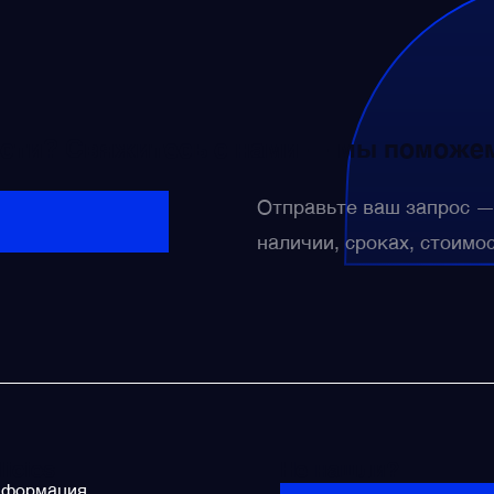
сти? Свяжитесь с нами — мы поможем
Отправьте ваш запрос 
наличии, сроках, стоимо
licies
Не нашли?
нформация