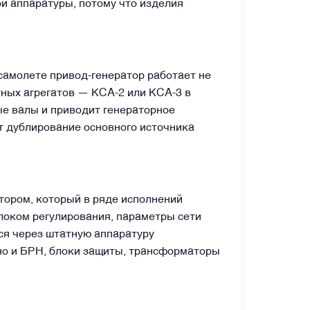
й аппаратуры, потому что изделия
самолете привод-генератор работает не
тных агрегатов — КСА-2 или КСА-3 в
ые валы и приводит генераторное
ет дублирование основного источника
тором, который в ряде исполнений
локом регулирования, параметры сети
ся через штатную аппаратуру
 но и БРН, блоки защиты, трансформаторы