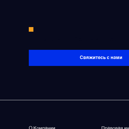
Не нашли необходимые запча
Свяжитесь с нами
О нас
Legal / Po
О Компании
Правовая и