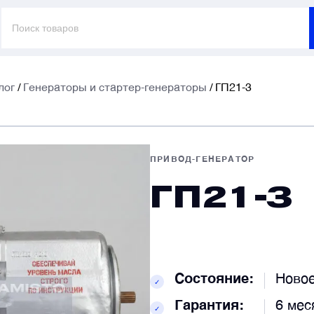
Поиск
товаров
лог
/
Генераторы и стартер-генераторы
/ ГП21-3
E
E
ПРИВОД-ГЕНЕРАТОР
ГП21-3
Т
Т
К
К
Состояние:
Ново
✓
Гарантия:
6 мес
✓