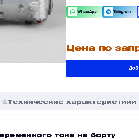
К
О
WhatsApp
Telegram
В
В
Цена по зап
Доб
В
В
е
е
Я
Я
Технические характеристики
переменного тока на борту