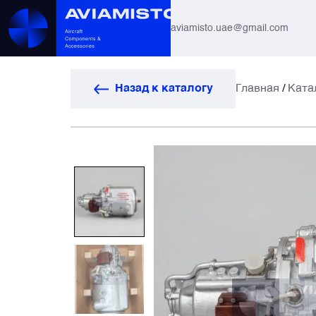
aviamisto.uae@gmail.com
Авиационные шланги
Назад к каталогу
Главная
/
Ката
Системы вертолётов Ми-8 / Ми-17
Все
Авиагоризонты
Автоматы защиты
Антенны и системы