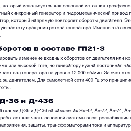
 который используется как основной источник трехфазног
тный синхронный генератор и гидромеханический привод 
атор, который напрямую повторяет обороты двигателя. Эл
ную частоту вращения ротора генератора. Именно эта связ
.
оротов в составе ГП21-3
ровать изменение входных оборотов от двигателя или ко
име или высокой тяге, но генератору нужна постоянная ч
ет вал генератора на уровне 12 000 об/мин. За счет этог
д за двигателем. Для самолетной сети 400 Гц это принцип
тоты.
 Д-36 и Д-436
елями Д-36 и Д-436 на самолетах Як-42, Ан-72, Ан-74, Ан-
т работает как часть основной системы электроснабжения 
напряжения, защиты, трансформаторами тока и аппаратур