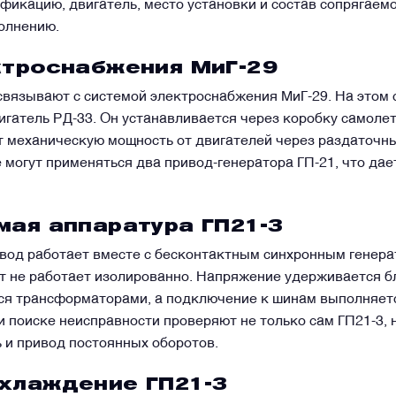
икацию, двигатель, место установки и состав сопрягаемо
полнению.
ктроснабжения МиГ-29
связывают с системой электроснабжения МиГ-29. На этом 
игатель РД-33. Он устанавливается через коробку самоле
т механическую мощность от двигателей через раздаточн
 могут применяться два привод-генератора ГП-21, что да
WhatsApp
Telegram
Facebook
LinkedIn
Email
мая аппаратура ГП21-3
ивод работает вместе с бесконтактным синхронным генера
т не работает изолированно. Напряжение удерживается б
ся трансформаторами, а подключение к шинам выполняет
 поиске неисправности проверяют не только сам ГП21-3,
ь и привод постоянных оборотов.
охлаждение ГП21-3