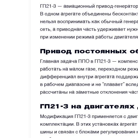
ГП21-3 — авиационный привод-генератор,
В одном агрегате объединены бесконтак
Датчики
нельзя воспринимать как обычный генер
сеть, а приводная часть удерживает нуж
Краны и клапаны
при изменении режима работы двигателя
Привод постоянных об
Модули
Главная задача ППО в ГП21-3 — компенси
работать на малом газе, переходном реж
Монтажные рамы
дифференциал внутри агрегата поддержива
в рабочем диапазоне и не “плавает” всле
Наземное вспомогательное оборудование
рассчитаны на заметные отклонения час
ГП21-3 на двигателях
Насосы и регуляторы
Модификация ГП21-3 применяется с двигат
комплектации. В этих установках агрега
Панели управления
шины и связан с блоками регулирования 