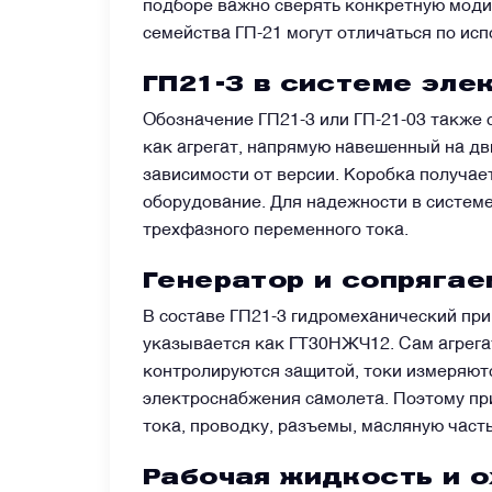
подборе важно сверять конкретную модиф
семейства ГП-21 могут отличаться по ис
Преобразователи напряжения
ГП21-3 в системе эле
Приёмники температуры и давления
Обозначение ГП21-3 или ГП-21-03 также 
как агрегат, напрямую навешенный на дв
зависимости от версии. Коробка получае
Приёмопередатчики
оборудование. Для надежности в системе
трехфазного переменного тока.
Прочие авиационные компоненты
Генератор и сопрягае
В составе ГП21-3 гидромеханический пр
Реле и контакторы
указывается как ГТ30НЖЧ12. Сам агрега
контролируются защитой, токи измеряют
Фары, лампы, маяки
электроснабжения самолета. Поэтому при
тока, проводку, разъемы, масляную част
Фильтры и фильтроэлементы
Рабочая жидкость и 