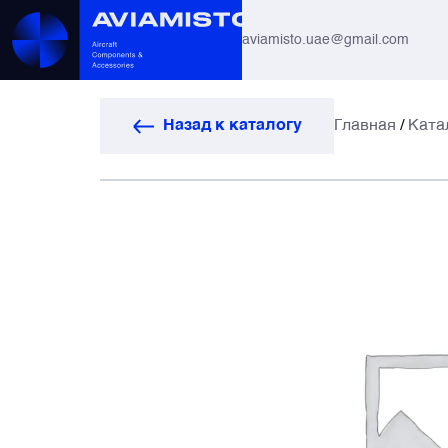
aviamisto.uae@gmail.com
Авиационные шланги
Назад к каталогу
Главная
/
Ката
Системы вертолётов Ми-8 / Ми-17
Все
Авиагоризонты
Автоматы защиты
Антенны и системы