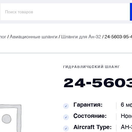
Поиск
товаров
лог
/
Авиационные шланги
/
Шланги для Ан-32
/ 24-5603-95-
E
E
ГИДРАВЛИЧЕСКИЙ ШЛАНГ
24-560
Т
Т
Гарантия:
6 м
✓
К
К
Состояние:
Нов
✓
Aircraft Type:
АН-
✓