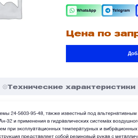
К
О
WhatsApp
Telegram
Цена по зап
В
В
Доб
В
В
е
е
Технические характеристики
Я
Я
емы 24-5603-95-48, также известный под альтернативным 
Ан-32 и применения в гидравлических системах воздушног
ем при эксплуатационных температурных и вибрационных н
струкция представляет собой резиновый рукав с металли