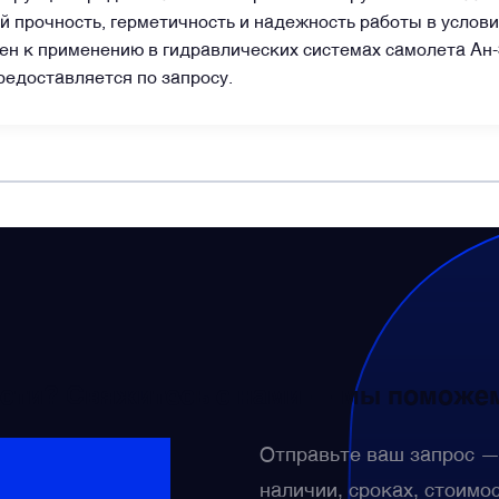
й прочность, герметичность и надежность работы в услови
щен к применению в гидравлических системах самолета Ан
едоставляется по запросу.
WhatsApp
Telegram
Facebook
LinkedIn
Email
сти? Свяжитесь с нами — мы поможем
Отправьте ваш запрос 
наличии, сроках, стоимо