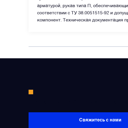
арматурой, рукав типа П, обеспечивающи
соответствии с ТУ 38.0051515-92 и допу
Датчики
компонент. Техническая документация пр
Краны и клапаны
Модули
Монтажные рамы
Наземное вспомогательное оборудование
Не нашли необходимые запча
Насосы и регуляторы
Свяжитесь с нами
Панели управления