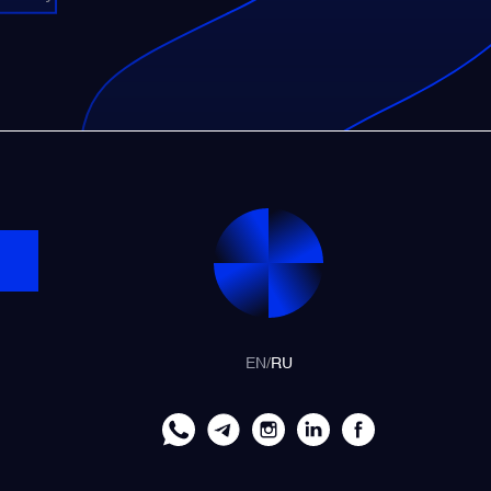
EN
/
RU