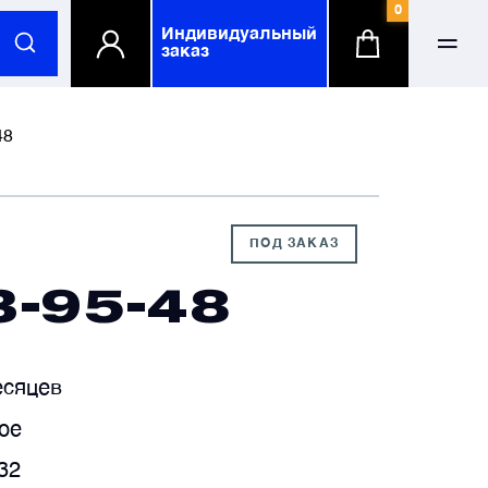
0
Индивидуальный
заказ
ФИО
ФИО
48
-mail
-mail
ПОД ЗАКАЗ
3-95-48
елефонный номер
елефонный номер
есяцев
омпания
омпания
по желанию
по желанию
ое
32