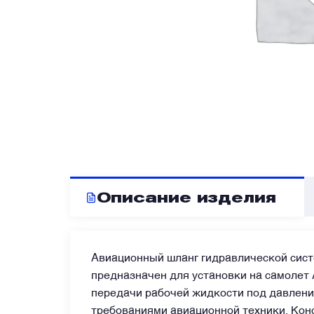
Блоки запуска и пусковые панели
Блоки управления
Бортовые самописцы и регистраторы
Вентиляторы охлаждения
Описание изделия
Высотомеры и указатели
Авиационный шланг гидравлической сист
Генераторы и стартер-генераторы
предназначен для установки на самолет 
передачи рабочей жидкости под давлени
Гироскопы и гировертикали
требованиями авиационной техники. Кон