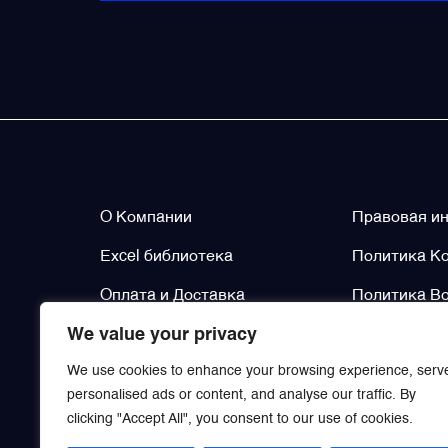
Преобразователи напряжения
Приёмники температуры и давления
Приёмопередатчики
О нас
Legal / Po
О Компании
Правовая и
Прочие авиационные компоненты
Excel библиотека
Политика К
Реле и контакторы
Оплата и Доставка
Политика Во
We value your privacy
Контакты
Политика Во
Фары, лампы, маяки
We use cookies to enhance your browsing experience, serv
personalised ads or content, and analyse our traffic. By
Фильтры и фильтроэлементы
clicking "Accept All", you consent to our use of cookies.