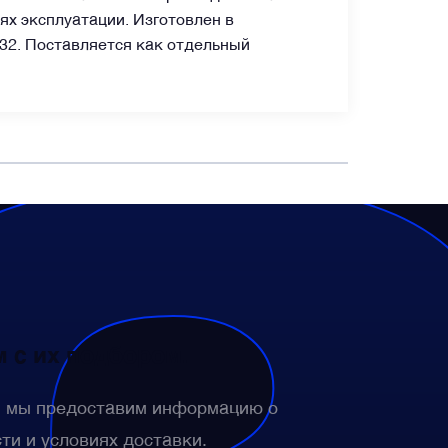
ях эксплуатации. Изготовлен в
-32. Поставляется как отдельный
 с их подбором.
— мы предоставим информацию о
сти и условиях доставки.