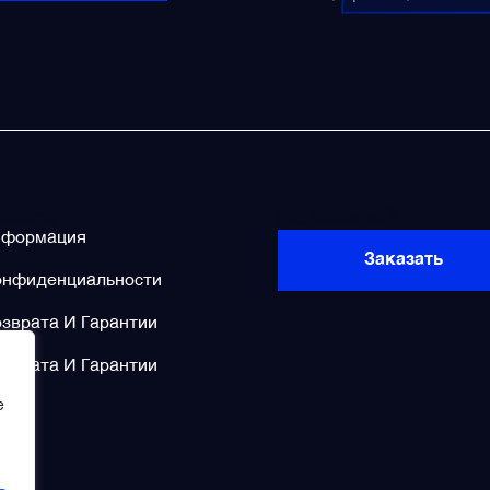
licies
Не нашли?
нформация
Заказать
онфиденциальности
зврата И Гарантии
зврата И Гарантии
e