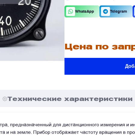
К
О
WhatsApp
Telegram
В
В
Цена по зап
Доб
В
В
е
е
Я
Я
Технические характеристики
ра, предназначенный для дистанционного измерения и и
та и на земле. Прибор отображает частоту вращения в пр