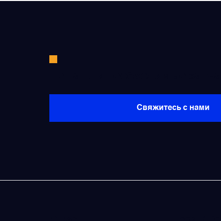
Преобразователи напряжения
Приёмники температуры и давления
Не нашли необходимые запча
Приёмопередатчики
Свяжитесь с нами
Прочие авиационные компоненты
Реле и контакторы
Фары, лампы, маяки
Фильтры и фильтроэлементы
О нас
Legal / Po