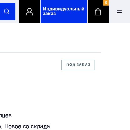
0
Индивидуальный
заказ
ФИО
ФИО
-mail
-mail
ПОД ЗАКАЗ
елефонный номер
елефонный номер
омпания
омпания
по желанию
по желанию
яцев
, Новое со склада