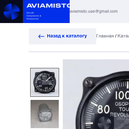
aviamisto.uae@gmail.com
Авиационные шланги
Назад к каталогу
Главная
/
Ката
Системы вертолётов Ми-8 / Ми-17
Все
Авиагоризонты
Автоматы защиты
Антенны и системы