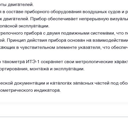
оты двигателей.
 в составе приборного оборудования воздушных судов и р
х двигателей. Прибор обеспечивает непрерывную визуал
опасной эксплуатации.
трелочного прибора с двумя подвижными системами, что 
ей. Принцип действия прибора основан на взаимодействии
ающих в чувствительном элементе указателя, что обеспе
 тахометра ИТЭ-1 сохраняет свои метрологические харак
ортирования, монтажа и эксплуатации.
WhatsApp
Telegram
Facebook
LinkedIn
Email
ческой документации и каталогах запасных частей под об
хометрического индикатора.