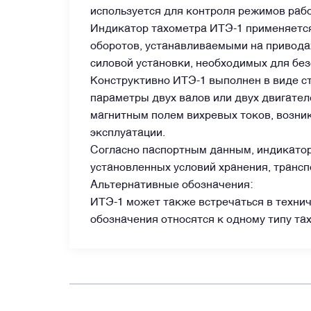
используется для контроля режимов раб
Индикатор тахометра ИТЭ-1 применяется
Датчики
оборотов, устанавливаемыми на привода
силовой установки, необходимых для без
Краны и клапаны
Конструктивно ИТЭ-1 выполнен в виде с
параметры двух валов или двух двигател
магнитным полем вихревых токов, возник
Модули
эксплуатации.
Согласно паспортным данным, индикатор
Монтажные рамы
установленных условий хранения, трансп
Альтернативные обозначения:
ИТЭ-1 может также встречаться в техни
Наземное вспомогательное оборудование
обозначения относятся к одному типу та
Насосы и регуляторы
Панели управления