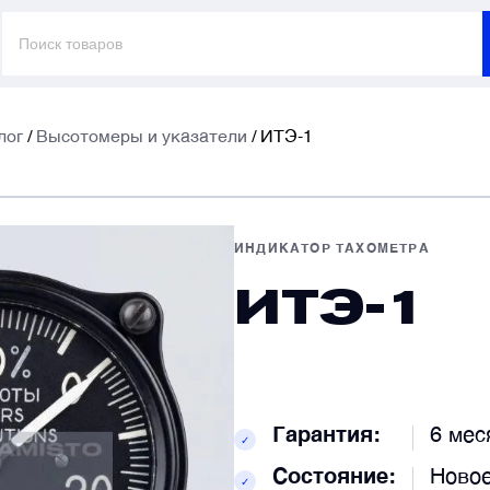
Поиск
товаров
лог
/
Высотомеры и указатели
/ ИТЭ-1
E
E
ИНДИКАТОР ТАХОМЕТРА
ИТЭ-1
Т
Т
К
К
Гарантия:
6 мес
✓
Состояние:
Новое
✓