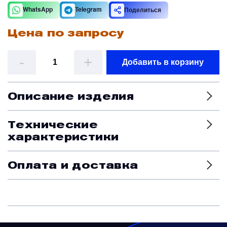
Поделиться
WhatsApp
Telegram
Датчики
Цена по запросу
Колеса, тормоза и авиационные шины
-
+
Добавить в корзину
Краны и клапаны
Описание изделия
Модули
Технические
характеристики
Монтажные рамы
Оплата и доставка
Наземное вспомогательное оборудование
Насосы и регуляторы