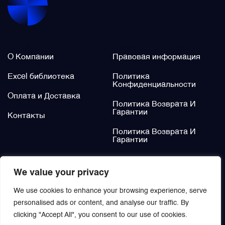
Щётки (угольные щётки)
О нас
Legal / Policies
Электромеханизмы и приводы
О Компании
Правовая информация
Excel библиотека
Политика
Конфиденциальности
Оплата и Доставка
Политика Возврата И
Гарантии
Контакты
Политика Возврата И
Гарантии
Не нашли?
We value your privacy
Заказать
We use cookies to enhance your browsing experience, serve
personalised ads or content, and analyse our traffic. By
clicking "Accept All", you consent to our use of cookies.