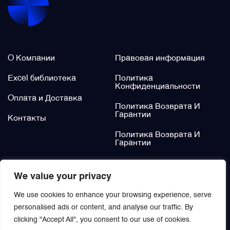
Щётки (угольные щётки)
О нас
Legal / Policies
Электромеханизмы и приводы
О Компании
Правовая информация
Excel библиотека
Политика
Конфиденциальности
Оплата и Доставка
Политика Возврата И
Гарантии
Контакты
Политика Возврата И
Гарантии
Не нашли?
We value your privacy
Заказать
We use cookies to enhance your browsing experience, serve
personalised ads or content, and analyse our traffic. By
clicking "Accept All", you consent to our use of cookies.