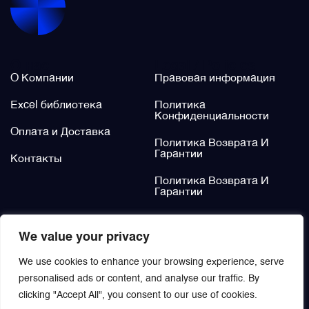
Щётки (угольные щётки)
О нас
Legal / Policies
Электромеханизмы и приводы
О Компании
Правовая информация
Excel библиотека
Политика
Конфиденциальности
Оплата и Доставка
Политика Возврата И
Гарантии
Контакты
Политика Возврата И
Гарантии
Не нашли?
We value your privacy
Заказать
We use cookies to enhance your browsing experience, serve
personalised ads or content, and analyse our traffic. By
clicking "Accept All", you consent to our use of cookies.