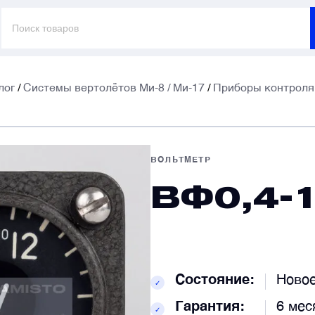
Поиск
товаров
лог
/
Системы вертолётов Ми-8 / Ми-17
/
Приборы контроля 
E
E
ВОЛЬТМЕТР
ВФ0,4-
Т
Т
К
К
Состояние:
Ново
✓
Гарантия:
6 мес
✓