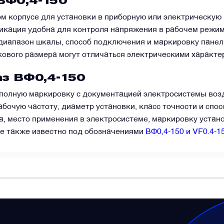
ВФ0,4-150
м корпусе для установки в приборную или электрическую
дикация удобна для контроля напряжения в рабочем режи
 диапазон шкалы, способ подключения и маркировку панел
кового размера могут отличаться электрическими характе
з ВФ0,4-150
 полную маркировку с документацией электросистемы возд
бочую частоту, диаметр установки, класс точности и спос
а, место применения в электросистеме, маркировку устан
е также известно под обозначениями
ВФ0,4-150 и VF0.4-1