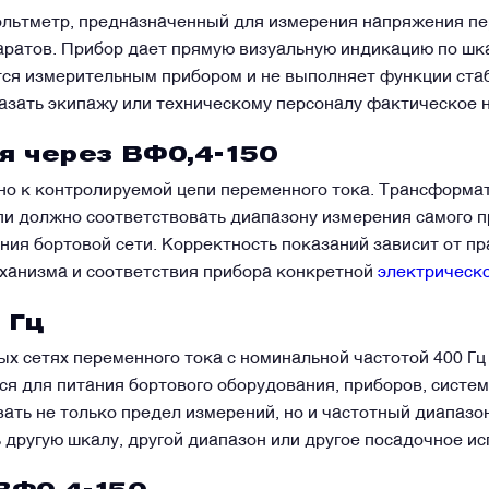
льтметр, предназначенный для измерения напряжения пе
аратов. Прибор дает прямую визуальную индикацию по шка
тся измерительным прибором и не выполняет функции стаб
азать экипажу или техническому персоналу фактическое 
я через ВФ0,4-150
о к контролируемой цепи переменного тока. Трансформа
пи должно соответствовать диапазону измерения самого 
ния бортовой сети. Корректность показаний зависит от п
ханизма и соответствия прибора конкретной
электрическо
 Гц
ых сетях переменного тока с номинальной частотой 400 Гц
ся для питания бортового оборудования, приборов, систем
ть не только предел измерений, но и частотный диапазон,
другую шкалу, другой диапазон или другое посадочное ис
WhatsApp
Telegram
Facebook
LinkedIn
Email