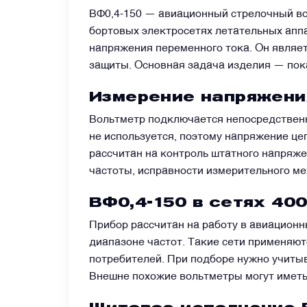
ВФ0,4-150 — авиационный стрелочный во
бортовых электросетях летательных апп
Датчики
напряжения переменного тока. Он являе
защиты. Основная задача изделия — пок
Краны и клапаны
Измерение напряжени
Модули
Вольтметр подключается непосредственн
не используется, поэтому напряжение це
рассчитан на контроль штатного напряже
Монтажные рамы
частоты, исправности измерительного ме
ВФ0,4-150 в сетях 400
Наземное вспомогательное оборудование
Прибор рассчитан на работу в авиационн
диапазоне частот. Такие сети применяют
Насосы и регуляторы
потребителей. При подборе нужно учитыва
Внешне похожие вольтметры могут иметь 
Панели управления