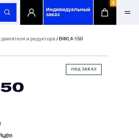
0
Индивидуальный
заказ
ФИО
ФИО
двигателя и редуктора
/ ВФ0,4-150
-mail
-mail
ПОД ЗАКАЗ
150
елефонный номер
елефонный номер
омпания
омпания
по желанию
по желанию
е
яцев