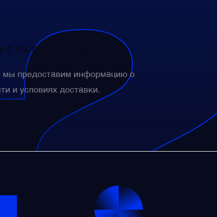
 с их подбором.
— мы предоставим информацию о
сти и условиях доставки.