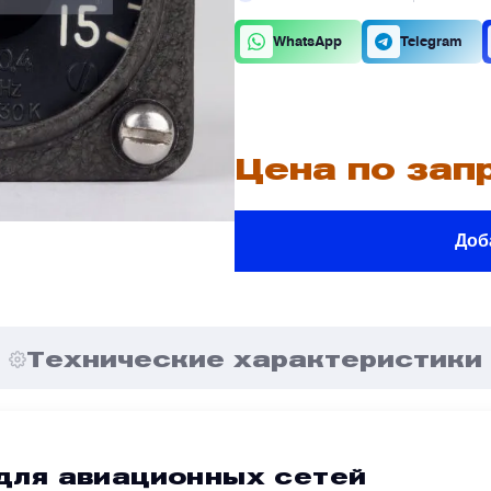
К
О
WhatsApp
Telegram
В
В
Цена по зап
Доб
В
В
е
е
Я
Я
Технические характеристики
 для авиационных сетей