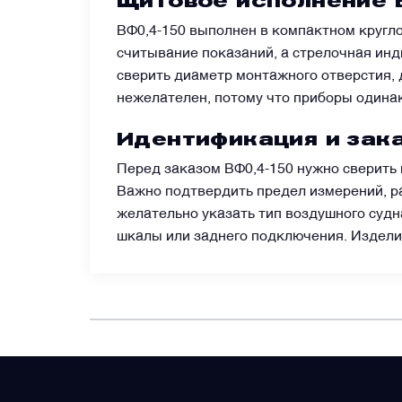
Щитовое исполнение 
ВФ0,4-150 выполнен в компактном кругло
Преобразователи напряжения
считывание показаний, а стрелочная ин
сверить диаметр монтажного отверстия,
Приёмники температуры и давления
нежелателен, потому что приборы одина
Идентификация и зака
Приёмопередатчики
Перед заказом ВФ0,4-150 нужно сверить
Важно подтвердить предел измерений, ра
Прочие авиационные компоненты
желательно указать тип воздушного судн
шкалы или заднего подключения. Издели
Реле и контакторы
Фары, лампы, маяки
Фильтры и фильтроэлементы