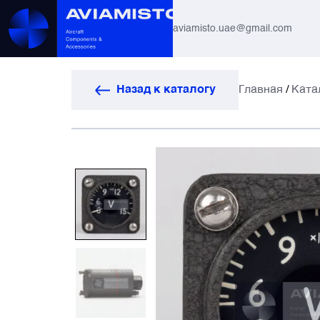
aviamisto.uae@gmail.com
Авиационные шланги
Назад к каталогу
Главная
/
Ката
Системы вертолётов Ми-8 / Ми-17
Все
Авиагоризонты
Автоматы защиты
Антенны и системы