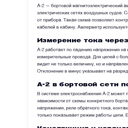
А-2 — бортовой магнитоэлектрический а
электрических сетях воздушных судов. С
Датчики
от прибора. Такая схема позволяет конт
кабелей в кабину. Амперметр используетс
Краны и клапаны
Измерение тока через
Модули
А-2 работает по падению напряжения на 
измерительные провода. Для цепей с бол
видит не только величину, но и направл
Монтажные рамы
Отклонение в минус указывает на разряд
А-2 в бортовой сети 
Наземное вспомогательное оборудование
В системе электроснабжения А-2 может п
зависимости от схемы конкретного борта
Насосы и регуляторы
напряжения, реле обратного тока, конта
только показывает режим работы цепи. Е
Панели управления