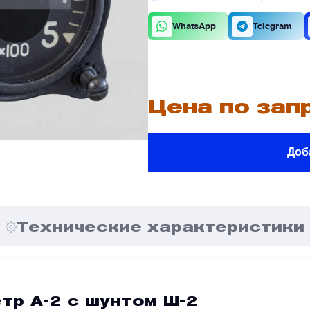
К
О
WhatsApp
Telegram
В
В
Цена по зап
Доб
В
В
е
е
Я
Я
Технические характеристики
тр А-2 с шунтом Ш-2