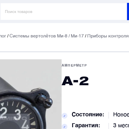
Поиск
товаров
лог
/
Системы вертолётов Ми-8 / Ми-17
/
Приборы контроля 
E
E
АМПЕРМЕТР
А-2
Т
Т
К
К
Состояние:
Ново
✓
Гарантия:
3 мес
✓