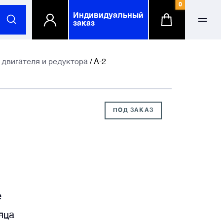
0
Индивидуальный
заказ
ФИО
ФИО
двигателя и редуктора
/ А-2
-mail
-mail
ПОД ЗАКАЗ
елефонный номер
елефонный номер
омпания
омпания
по желанию
по желанию
е
яца