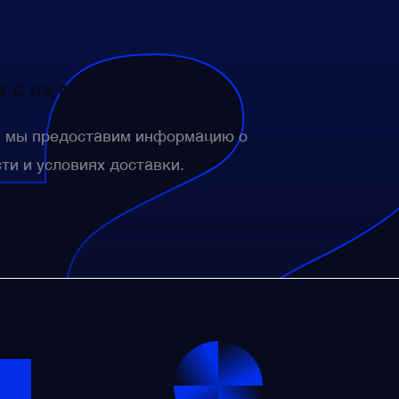
 с их подбором.
— мы предоставим информацию о
сти и условиях доставки.