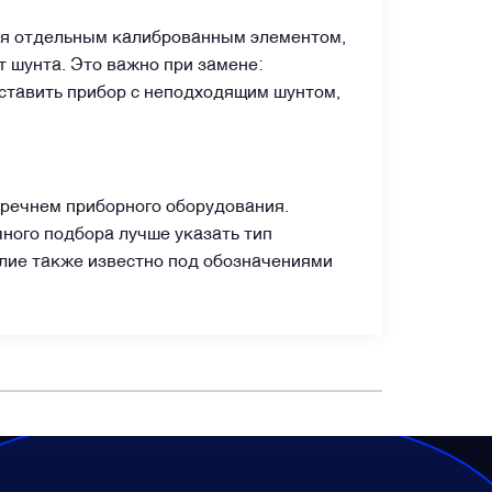
ся отдельным калиброванным элементом,
т шунта. Это важно при замене:
оставить прибор с неподходящим шунтом,
еречнем приборного оборудования.
чного подбора лучше указать тип
елие также известно под обозначениями