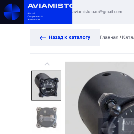
aviamisto.uae@gmail.com
Авиационные шланги
Назад к каталогу
Главная
/
Ката
Системы вертолётов Ми-8 / Ми-17
Все
Авиагоризонты
Автоматы защиты
Антенны и системы