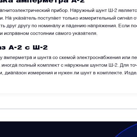
вка амперметра А-2
агнитоэлектрический прибор. Наружный шунт Ш-2 являет
и. На указатель поступает только измерительный сигнал о
ь друг другу по номиналу и падению напряжения. Если п
и исправном состоянии самого указателя.
з А-2 с Ш-2
у амперметра и шунта со схемой электроснабжения или п
 а иногда полный комплект с наружным шунтом Ш-2. Для то
пи, диапазон измерения и нужен ли шунт в комплекте. Изд