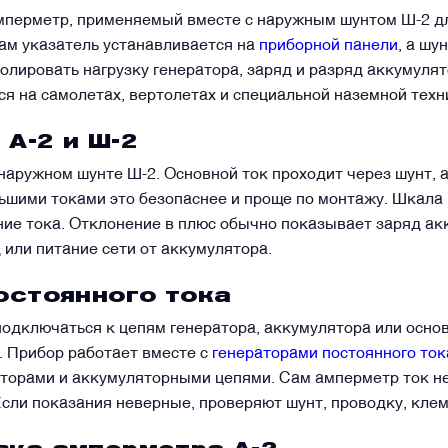
мперметр, применяемый вместе с наружным шунтом Ш-2 дл
ам указатель устанавливается на
приборной панели
, а шу
ролировать нагрузку генератора, заряд и разряд аккумуля
я на самолетах, вертолетах и специальной наземной техни
 А-2 и Ш-2
наружном шунте Ш-2. Основной ток проходит через шунт, а
ьшими токами это безопаснее и проще по монтажу. Шкала 
ение тока. Отклонение в плюс обычно показывает заряд ак
 или питание сети от аккумулятора.
постоянного тока
одключаться к цепям генератора, аккумулятора или основ
. Прибор работает вместе с
генераторами постоянного ток
кторами и аккумуляторными цепями. Сам амперметр ток не
сли показания неверные, проверяют шунт, проводку, клем
WhatsApp
Telegram
Facebook
LinkedIn
Email