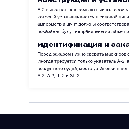
Конструкция и устано
А-2 выполнен как компактный щитовой м
Преобразователи напряжения
который устанавливается в силовой лини
амперметр и шунт должны соответствоват
Приёмники температуры и давления
показания будут неправильными даже пр
Идентификация и зака
Приёмопередатчики
Перед заказом нужно сверить маркировк
Иногда требуется только указатель А-2,
Прочие авиационные компоненты
воздушного судна, место установки в це
А-2, A-2, Ш-2 и Sh-2.
Реле и контакторы
Фары, лампы, маяки
Фильтры и фильтроэлементы