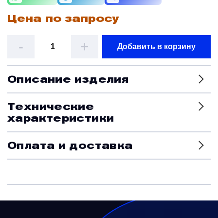
Цена по запросу
Датчики
-
+
Добавить в корзину
Краны и клапаны
Описание изделия
Модули
Технические
Монтажные рамы
характеристики
Оплата и доставка
Наземное вспомогательное оборудование
Насосы и регуляторы
Панели управления