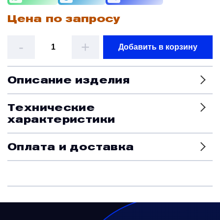
Цена по запросу
Датчики
-
+
Добавить в корзину
Краны и клапаны
Описание изделия
Модули
Технические
Монтажные рамы
характеристики
Оплата и доставка
Наземное вспомогательное оборудование
Насосы и регуляторы
Панели управления