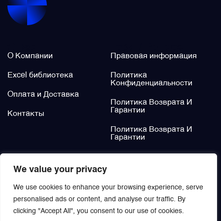
Щётки (угольные щётки)
О нас
Legal / Policies
Электромеханизмы и приводы
О Компании
Правовая информация
Excel библиотека
Политика
Конфиденциальности
Оплата и Доставка
Политика Возврата И
Гарантии
Контакты
Политика Возврата И
Гарантии
Не нашли?
We value your privacy
Заказать
We use cookies to enhance your browsing experience, serve
personalised ads or content, and analyse our traffic. By
clicking "Accept All", you consent to our use of cookies.