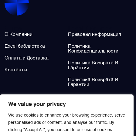
Щётки (угольные щётки)
О нас
Legal / Policies
Электромеханизмы и приводы
О Компании
Правовая информация
Excel библиотека
Политика
Конфиденциальности
Оплата и Доставка
Политика Возврата И
Гарантии
Контакты
Политика Возврата И
Гарантии
Не нашли?
We value your privacy
Заказать
We use cookies to enhance your browsing experience, serve
personalised ads or content, and analyse our traffic. By
clicking "Accept All", you consent to our use of cookies.