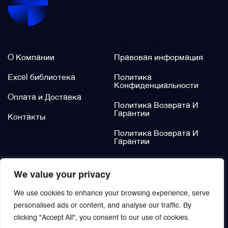
Щётки (угольные щётки)
О нас
Legal / Policies
Электромеханизмы и приводы
О Компании
Правовая информация
Excel библиотека
Политика
Конфиденциальности
Оплата и Доставка
Политика Возврата И
Гарантии
Контакты
Политика Возврата И
Гарантии
Не нашли?
We value your privacy
Заказать
We use cookies to enhance your browsing experience, serve
personalised ads or content, and analyse our traffic. By
clicking "Accept All", you consent to our use of cookies.